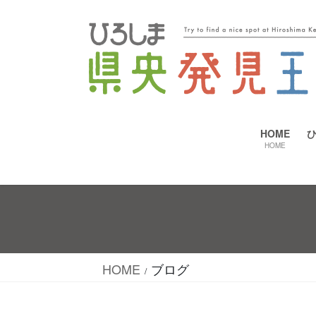
コ
ナ
ン
ビ
テ
ゲ
ン
ー
ツ
シ
へ
ョ
HOME
HOME
ス
ン
キ
に
ッ
移
プ
動
HOME
ブログ