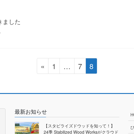
きました
。
固
固
固
«
1
…
7
8
定
定
定
ペ
ペ
ペ
ー
ー
ー
ジ
ジ
ジ
最新お知らせ
H
【スタビライズドウッドを知って！】
24季 Stabilized Wood Worksがクラウド