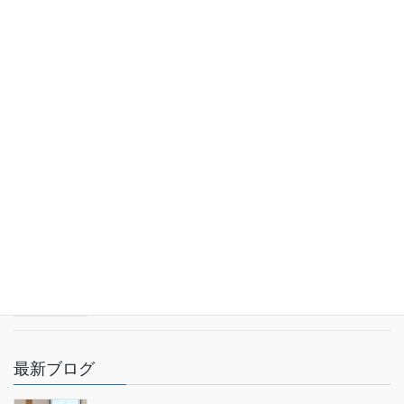
最新お知らせ
【スタビライズドウッドを知って！】24季
Stabilized Wood Worksがクラウドファンディング
に挑戦中【新ブランド立ち上げ】
2025年9月22日
【“推し食”グランプリに広島へそ丼が出場中】投票
にご協力ください
2025年9月6日
【フードリンピック参加中】広島へそ丼を応援し
てください！【上位10チームが本戦へ】
2025年2月18日
最新ブログ