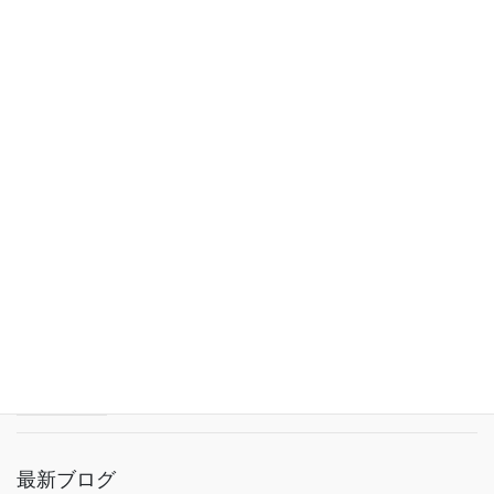
最新お知らせ
【スタビライズドウッドを知って！】24季
Stabilized Wood Worksがクラウドファンディング
に挑戦中【新ブランド立ち上げ】
2025年9月22日
【“推し食”グランプリに広島へそ丼が出場中】投票
にご協力ください
2025年9月6日
【フードリンピック参加中】広島へそ丼を応援し
てください！【上位10チームが本戦へ】
2025年2月18日
最新ブログ